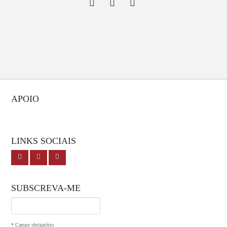
APOIO
LINKS SOCIAIS
SUBSCREVA-ME
I agree terms and conditions.*
* Campo obrigatório