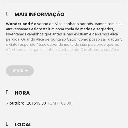
MAIS INFORMAÇÃO
Wonderland
é o sonho de Alice sonhado por nós. Vamos com ela,
atravessamos a floresta luminosa cheia de medos e segredos,
inventamos caminhos que antes lá não existiam e deixamos Alice
perdida. Quando Alice pergunta ao Gato: “Como posso sair daqui?”,
o Gato responde: “Isso depende muito do sítio para onde queres
ir”. Aí sentimos que o sonho inventado por Carroll para a sua Alice
amada toca ao de leve a nossa realidade. E quando Alice, no seu
percurso iniciático, alcança o jardim maravilhoso de rosas brancas
da rainha nós estalamos os dedos para que o seu sonho (e o
nosso) acabe no momento certo. Final feliz?
MAIS
Marco este dia com uma pedra branca (do diário de Lewis Carroll)
HORA
7 outubro, 2015
19:30
(GMT+00:00)
LOCAL