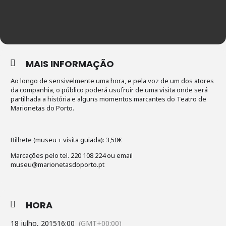
MAIS INFORMAÇÃO
Ao longo de sensivelmente uma hora, e pela voz de um dos atores
da companhia, o público poderá usufruir de uma visita onde será
partilhada a história e alguns momentos marcantes do Teatro de
Marionetas do Porto.
Bilhete (museu + visita guiada): 3,50€
Marcações pelo tel. 220 108 224 ou email
museu@marionetasdoporto.pt
HORA
18 julho, 2015
16:00
(GMT+00:00)