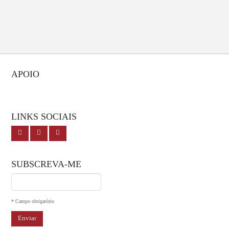
APOIO
LINKS SOCIAIS
SUBSCREVA-ME
I agree terms and conditions.*
* Campo obrigatório