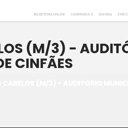
BILHETEIRA ONLINE
COMPANHIA
AGENDA
ESPET
LOS (M/3) - AUDIT
DE CINFÃES
 CABELOS (M/3) - AUDITÓRIO MUNIC