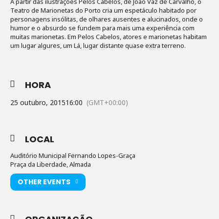
A partir das ilustrações Pelos Cabelos, de João Vaz de Carvalho, o
Teatro de Marionetas do Porto cria um espetáculo habitado por
personagens insólitas, de olhares ausentes e alucinados, onde o
humor e o absurdo se fundem para mais uma experiência com
muitas marionetas. Em Pelos Cabelos, atores e marionetas habitam
um lugar algures, um Lá, lugar distante quase extra terreno.
HORA
25 outubro, 2015
16:00
(GMT+00:00)
LOCAL
Auditório Municipal Fernando Lopes-Graça
Praça da Liberdade, Almada
OTHER EVENTS