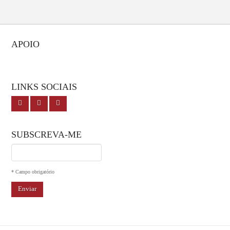
APOIO
LINKS SOCIAIS
SUBSCREVA-ME
I agree terms and conditions.*
* Campo obrigatório