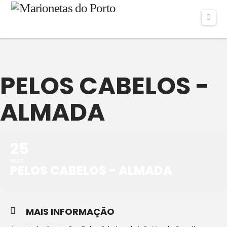
Navi
PELOS CABELOS -
ALMADA
25
OUT
PELOS CABELOS - ALMADA
MAIS INFORMAÇÃO