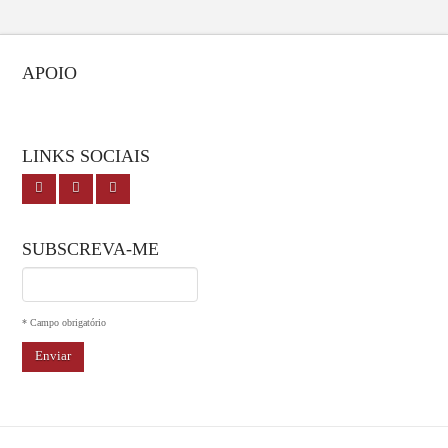
APOIO
LINKS SOCIAIS
SUBSCREVA-ME
I agree terms and conditions.*
* Campo obrigatório