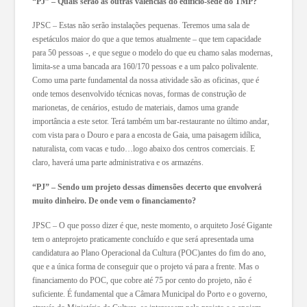
“PJ” – Quais serão as outras valências do edifício-sede do TMP?
JPSC – Estas não serão instalações pequenas. Teremos uma sala de
espetáculos maior do que a que temos atualmente – que tem capacidade
para 50 pessoas -, e que segue o modelo do que eu chamo salas modernas,
limita-se a uma bancada ara 160/170 pessoas e a um palco polivalente.
Como uma parte fundamental da nossa atividade são as oficinas, que é
onde temos desenvolvido técnicas novas, formas de construção de
marionetas, de cenários, estudo de materiais, damos uma grande
importância a este setor. Terá também um bar-restaurante no último andar,
com vista para o Douro e para a encosta de Gaia, uma paisagem idílica,
naturalista, com vacas e tudo…logo abaixo dos centros comerciais. E
claro, haverá uma parte administrativa e os armazéns.
“PJ” – Sendo um projeto dessas dimensões decerto que envolverá
muito dinheiro. De onde vem o financiamento?
JPSC – O que posso dizer é que, neste momento, o arquiteto José Gigante
tem o anteprojeto praticamente concluído e que será apresentada uma
candidatura ao Plano Operacional da Cultura (POC)antes do fim do ano,
que e a única forma de conseguir que o projeto vá para a frente. Mas o
financiamento do POC, que cobre até 75 por cento do projeto, não é
suficiente. É fundamental que a Câmara Municipal do Porto e o governo,