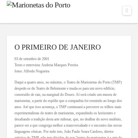
Navi
O PRIMEIRO DE JANEIRO
03 de setembro de 2001
Texto e entrevista: Andreia Marques Pereira
fotos: Alfredo Nogueira
Daqui a quatro anos, no máximo, o Teatro de Marionetas do Porto (TMP)
despede-se do Teatro de Belomonte e muda-se para um novo edifício,
construído de raiz, na marginal do Douro. Aí será criado um museu de
marionetas, a partir do espólio que a companhia foi reunindo ao longo dos
anos. Até que isso aconteça, o TMP continuará a percorrer os trilhos mais
experimentalistas do teatro de marionetas, expandindo os horizontes e
desafiando a tradição desta arte milenar, que, no dealbar do novo mulénio,
parece ser a que congrega melhor a transversaliade e o encontro das novas
linguagens cénicas. Por tudo isto, João Paulo Seara Cardoso, diretor
artístico do TMP, não tem dúvidas de que “teatro de marionetas é a arte do