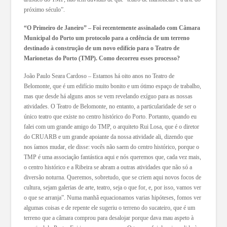
próximo século”.
“O Primeiro de Janeiro” – Foi recentemente assinalado com Câmara
Municipal do Porto um protocolo para a cedência de um terreno
destinado à construção de um novo edifício para o Teatro de
Marionetas do Porto (TMP). Como decorreu esses processo?
João Paulo Seara Cardoso – Estamos há oito anos no Teatro de
Belomonte, que é um edifício muito bonito e um ótimo espaço de trabalho,
mas que desde há alguns anos se vem revelando exíguo para as nossas
atividades. O Teatro de Belomonte, no entanto, a particularidade de ser o
único teatro que existe no centro histórico do Porto. Portanto, quando eu
falei com um grande amigo do TMP, o arquiteto Rui Losa, que é o diretor
do CRUARB e um grande apoiante da nossa atividade ali, dizendo que
nos íamos mudar, ele disse: vocês não saem do centro histórico, porque o
TMP é uma associação fantástica aqui e nós queremos que, cada vez mais,
o centro histórico e a Ribeira se abram a outras atividades que não só a
diversão noturna. Queremos, sobretudo, que se criem aqui novos focos de
cultura, sejam galerias de arte, teatro, seja o que for, e, por isso, vamos ver
o que se arranja”. Numa manhã equacionamos varias hipóteses, fomos ver
algumas coisas e de repente ele sugeriu o terreno do sucateiro, que é um
terreno que a câmara comprou para desalojar porque dava mau aspeto à