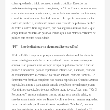
coisas que desde o início começou a atrair o público. Recordo-me
perfeitamentede que quando começámos, há 12 ou 13 anos, as marionetas
eram vistas como uma arte menor, que se fazia nas escolas. Rapidamente,
com dois ou três espetáculos, tudo mudou. De repente começámos a ter
êxitos de público e, atualmente, temos uma corrente de público – público
de teatro e outros fiéis seguidores, que nos seguem à muitos anos -, que
atinge muitos milhares de pessoas. Penso que é das maiores correntes de
público que existirá nesta cidade.
“PJ” – E pode distinguir-se algum público específico?
JPSC – É difícil responder porque a nossa atividade é multifacetada. A
nossa estratégia anual é fazer um espetáculo para crianças e outro para
adultos. Isso provoca uma variação de tipo de público enorme. O nosso
público fundamental para os espetáculos infantis são, à semana, crianças
de estabelecimentos escolares e, ao fim de semana, crianças, famílias – é
fantástico ver famílias completas nos nossos espetáculos. Quando fazemos
espetáculos à noite é para aquela camada de público normalmente jovem.
Nos últimos espetáculos tivemos público muito jovem. Aliás, num (“Os 3
Porquinhos”) em que quisemos mesmo atingir esse escalão etário, as
sessões eram à meia-noite, no Teatro Rivoli, e estiveram sempre esgotadas.
Essa conquista de público sentiu-se no espetáculo “Macbeth”, que teve
lotações esgotadas durante um mês, com muito público à volta dos 20