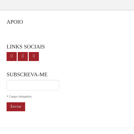
APOIO
LINKS SOCIAIS
SUBSCREVA-ME
I agree terms and conditions.*
* Campo obrigatório