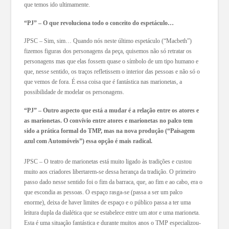
que temos ido ultimamente.
“PJ” – O que revoluciona todo o conceito do espetáculo…
JPSC – Sim, sim… Quando nós neste último espetáculo (“Macbeth”)
fizemos figuras dos personagens da peça, quisemos não só retratar os
personagens mas que elas fossem quase o símbolo de um tipo humano e
que, nesse sentido, os traços refletissem o interior das pessoas e não só o
que vemos de fora. É essa coisa que é fantástica nas marionetas, a
possibilidade de modelar os personagens.
“PJ” – Outro aspecto que está a mudar é a relação entre os atores e
as marionetas. O convívio entre atores e marionetas no palco tem
sido a prática formal do TMP, mas na nova produção (“Paisagem
azul com Automóveis”) essa opção é mais radical.
JPSC – O teatro de marionetas está muito ligado às tradições e custou
muito aos criadores libertarem-se dessa herança da tradição. O primeiro
passo dado nesse sentido foi o fim da barraca, que, ao fim e ao cabo, era o
que escondia as pessoas. O espaço rasga-se (passa a ser um palco
enorme), deixa de haver limites de espaço e o público passa a ter uma
leitura dupla da dialética que se estabelece entre um ator e uma marioneta.
Esta é uma situação fantástica e durante muitos anos o TMP especializou-