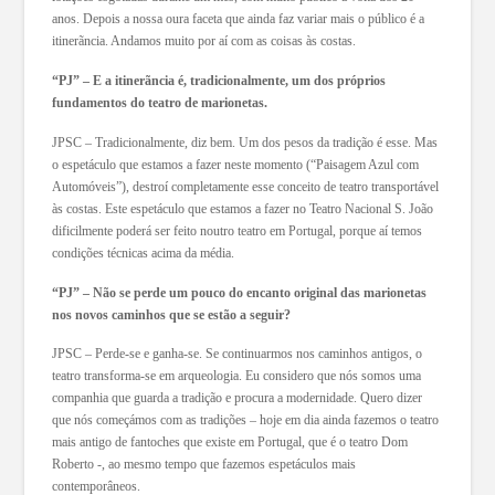
anos. Depois a nossa oura faceta que ainda faz variar mais o público é a
itinerãncia. Andamos muito por aí com as coisas às costas.
“PJ” – E a itinerãncia é, tradicionalmente, um dos próprios
fundamentos do teatro de marionetas.
JPSC – Tradicionalmente, diz bem. Um dos pesos da tradição é esse. Mas
o espetáculo que estamos a fazer neste momento (“Paisagem Azul com
Automóveis”), destroí completamente esse conceito de teatro transportável
às costas. Este espetáculo que estamos a fazer no Teatro Nacional S. João
dificilmente poderá ser feito noutro teatro em Portugal, porque aí temos
condições técnicas acima da média.
“PJ” – Não se perde um pouco do encanto original das marionetas
nos novos caminhos que se estão a seguir?
JPSC – Perde-se e ganha-se. Se continuarmos nos caminhos antigos, o
teatro transforma-se em arqueologia. Eu considero que nós somos uma
companhia que guarda a tradição e procura a modernidade. Quero dizer
que nós começámos com as tradições – hoje em dia ainda fazemos o teatro
mais antigo de fantoches que existe em Portugal, que é o teatro Dom
Roberto -, ao mesmo tempo que fazemos espetáculos mais
contemporâneos.