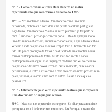
“PJ” – Como encaixam o teatro Dom Roberto na matriz
experimentalista que caracteriza o trabalho do TMP?
JPSC – Nós mantemos o teatro Dom Roberto como uma mera
curiosidade, embora eu o considere uma pérola da cultura portuguesa.
Faço teatro Dom Roberto à 25 anos, ininterruptamente, já faz parte de
mim. É curioso eu pensar que comecei por aí…Mas de qualquer modo,
uma das minhas obsessões, enquanto criador teatral, é que o teatro tenha a
ver com a vida das pessoas. Noutros tempos teve. Ultimamente não tem
tido. Há pouca produção de textos e há dificuldade em encontrar novas
formas contemporâneas de teatro. Muito mais facilmente a dança
contemporânea conseguiu essa linguagem moderna que vai ao encontro
das pessoas e desbrava novos terrenos. Neste momento, entre as artes
performativas, o teatro é visto como a mais arcaica: são umas pessoas num
palco, vestidas, a falarem umas com as outras. É essa a ideia que as
pessoas têm.
“PJ” – Ultimamente já se veem espetáculos teatrais que incorporam
uma diversidade de linguagens cénicas.
JPSC – Mas isso nos espetáculos estrangeiros. Se olhar para a realidade
portuguesa, isso é de louvar mas muito raro. Em Portugal, o teatro não