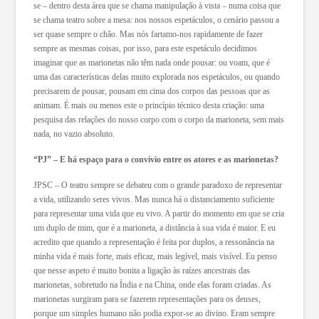
se – dentro desta área que se chama manipulação à vista – numa coisa que
se chama teatro sobre a mesa: nos nossos espetáculos, o cenário passou a
ser quase sempre o chão. Mas nós fartamo-nos rapidamente de fazer
sempre as mesmas coisas, por isso, para este espetáculo decidimos
imaginar que as marionetas não têm nada onde pousar: ou voam, que é
uma das características delas muito explorada nos espetáculos, ou quando
precisarem de pousar, pousam em cima dos corpos das pessoas que as
animam. É mais ou menos este o princípio técnico desta criação: uma
pesquisa das relações do nosso corpo com o corpo da marioneta, sem mais
nada, no vazio absoluto.
“PJ” – E há espaço para o convívio entre os atores e as marionetas?
JPSC – O teatro sempre se debateu com o grande paradoxo de representar
a vida, utilizando seres vivos. Mas nunca há o distanciamento suficiente
para representar uma vida que eu vivo. A partir do momento em que se cria
um duplo de mim, que é a marioneta, a distância à sua vida é maior. E eu
acredito que quando a representação é feita por duplos, a ressonância na
minha vida é mais forte, mais eficaz, mais legível, mais visível. Eu penso
que nesse aspeto é muito bonita a ligação às raízes ancestrais das
marionetas, sobretudo na Índia e na China, onde elas foram criadas. As
marionetas surgiram para se fazerem representações para os deuses,
porque um simples humano não podia expor-se ao divino. Eram sempre