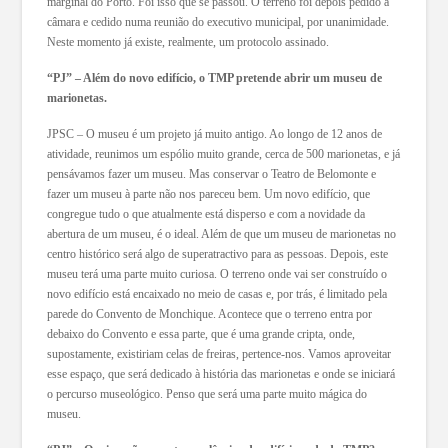
marginal do Porto. Foi isso que se passou. O terreno foi depois pedido à
câmara e cedido numa reunião do executivo municipal, por unanimidade.
Neste momento já existe, realmente, um protocolo assinado.
“PJ” – Além do novo edifício, o TMP pretende abrir um museu de
marionetas.
JPSC – O museu é um projeto já muito antigo. Ao longo de 12 anos de
atividade, reunimos um espólio muito grande, cerca de 500 marionetas, e já
pensávamos fazer um museu. Mas conservar o Teatro de Belomonte e
fazer um museu à parte não nos pareceu bem. Um novo edifício, que
congregue tudo o que atualmente está disperso e com a novidade da
abertura de um museu, é o ideal. Além de que um museu de marionetas no
centro histórico será algo de superatractivo para as pessoas. Depois, este
museu terá uma parte muito curiosa. O terreno onde vai ser construído o
novo edifício está encaixado no meio de casas e, por trás, é limitado pela
parede do Convento de Monchique. Acontece que o terreno entra por
debaixo do Convento e essa parte, que é uma grande cripta, onde,
supostamente, existiriam celas de freiras, pertence-nos. Vamos aproveitar
esse espaço, que será dedicado à história das marionetas e onde se iniciará
o percurso museológico. Penso que será uma parte muito mágica do
museu.