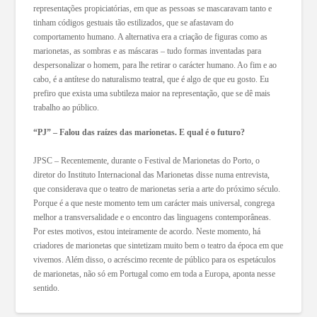
representações propiciatórias, em que as pessoas se mascaravam tanto e
tinham códigos gestuais tão estilizados, que se afastavam do
comportamento humano. A alternativa era a criação de figuras como as
marionetas, as sombras e as máscaras – tudo formas inventadas para
despersonalizar o homem, para lhe retirar o carácter humano. Ao fim e ao
cabo, é a antítese do naturalismo teatral, que é algo de que eu gosto. Eu
prefiro que exista uma subtileza maior na representação, que se dê mais
trabalho ao público.
“PJ” – Falou das raízes das marionetas. E qual é o futuro?
JPSC – Recentemente, durante o Festival de Marionetas do Porto, o
diretor do Instituto Internacional das Marionetas disse numa entrevista,
que considerava que o teatro de marionetas seria a arte do próximo século.
Porque é a que neste momento tem um carácter mais universal, congrega
melhor a transversalidade e o encontro das linguagens contemporâneas.
Por estes motivos, estou inteiramente de acordo. Neste momento, há
criadores de marionetas que sintetizam muito bem o teatro da época em que
vivemos. Além disso, o acréscimo recente de público para os espetáculos
de marionetas, não só em Portugal como em toda a Europa, aponta nesse
sentido.