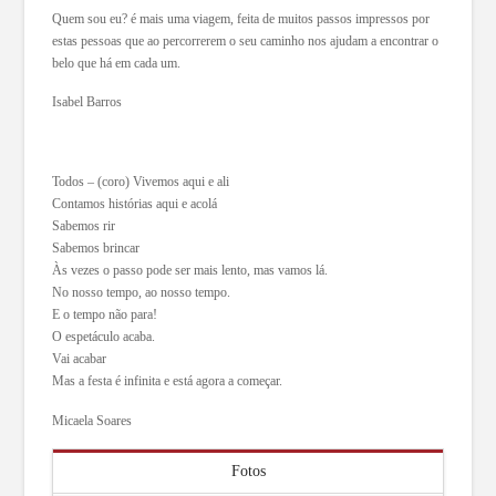
Quem sou eu? é mais uma viagem, feita de muitos passos impressos por
estas pessoas que ao percorrerem o seu caminho nos ajudam a encontrar o
belo que há em cada um.
Isabel Barros
Todos – (coro) Vivemos aqui e ali
Contamos histórias aqui e acolá
Sabemos rir
Sabemos brincar
Às vezes o passo pode ser mais lento, mas vamos lá.
No nosso tempo, ao nosso tempo.
E o tempo não para!
O espetáculo acaba.
Vai acabar
Mas a festa é infinita e está agora a começar.
Micaela Soares
Fotos