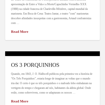
apresentação de Entre a Vida e a Morte/Capuchinho Vermelho XXX
(1988) na cidade francesa de Charleville-Mézières, capital mundial da
marioneta. Em Boca de Cena: Teatro-Jantar, o teatro “com” marionetas
descobre afinidades insuspeitas com a gastronomia, Artaud confraterniza
com …
Read More
OS 3 PORQUINHOS
Quando, em 1843, J. O. Halliwell publicou pela primeira vez a história de
“Os Três Porquinhos”, estaria longe de imaginar as voltas que o mundo
iria dar. O certo é que os três porquinhos e o malvado lobo embalaram na
vertigem do tempo e chegaram até nós, habitantes da aldeia global. Onde
estão, como sobrevivem, como se adaptaram os nossos …
Read More