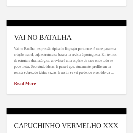
VAI NO BATALHA
Vai no Batalha!, expressão típica do linguajar portuense, é mote para esta
criação teatral, cuja estrutura se baseia na revista à portuguesa. Em termos
de estrutura dramatúrgica, a revista é uma espécie de saco onde tudo se
pode meter. Sobretudo ideias. E pena é que, atualmente, proliferem na
revista sobretudo ideias vazias. E assim se vai perdendo o sentido da …
Read More
CAPUCHINHO VERMELHO XXX