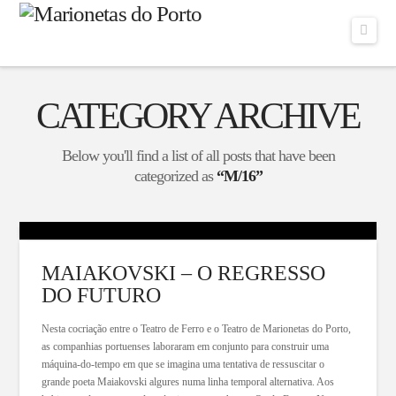
Navi
CATEGORY ARCHIVE
Below you'll find a list of all posts that have been
categorized as
“M/16”
MAIAKOVSKI – O REGRESSO
DO FUTURO
Nesta cocriação entre o Teatro de Ferro e o Teatro de Marionetas do Porto,
as companhias portuenses laboraram em conjunto para construir uma
máquina-do-tempo em que se imagina uma tentativa de ressuscitar o
grande poeta Maiakovski algures numa linha temporal alternativa. Aos