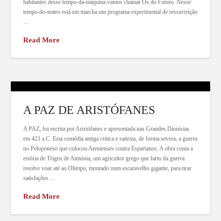
habitantes desse tempo-da-máquina vamos chamar Os do Futuro. Nesse
tempo-do-teatro está em marcha um programa experimental de ressurreição
…
Read More
A PAZ DE ARISTÓFANES
A PAZ, foi escrita por Aristófanes e apresentada nas Grandes Dionísias
em 421 a.C. Esta comédia antiga critica e satiriza, de forma severa, a guerra
no Peloponeso que colocou Atenienses contra Espartanos. A obra conta a
estória de Trigeu de Atmónia, um agricultor grego que farto da guerra
resolve voar até ao Olimpo, montado num escaravelho gigante, para tirar
satisfações …
Read More