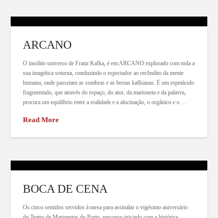
ARCANO
O insólito universo de Franz Kafka, é em ARCANO explorado com toda a
sua imagética soturna, conduzindo o espectador ao recôndito da mente
humana, onde passeiam as sombras e as bestas kafkianas. É um espetáculo
fragmentado, que através do espaço, do ator, da marioneta e da palavra,
procura um equilíbrio entre a realidade e a alucinação, o orgânico e o …
Read More
BOCA DE CENA
Os cinco sentidos servidos à mesa para assinalar o vigésimo aniversário
do Teatro de Marionetas do Porto, percurso iniciado com a histórica